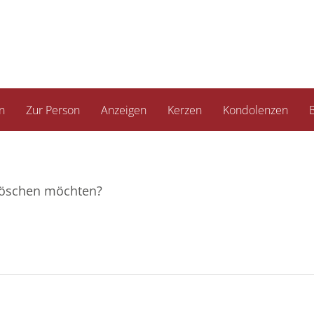
n
Zur Person
Anzeigen
Kerzen
Kondolenzen
B
e löschen möchten?