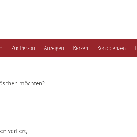
n
Zur Person
Anzeigen
Kerzen
Kondolenzen
B
e löschen möchten?
n verliert,