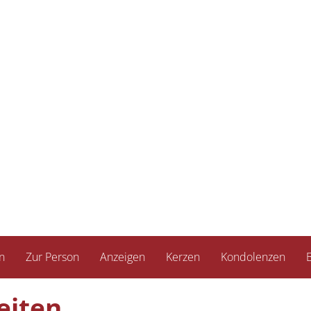
n
Zur Person
Anzeigen
Kerzen
Kondolenzen
B
eiten