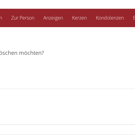
n
Zur Person
Anzeigen
Kerzen
Kondolenzen
B
e löschen möchten?