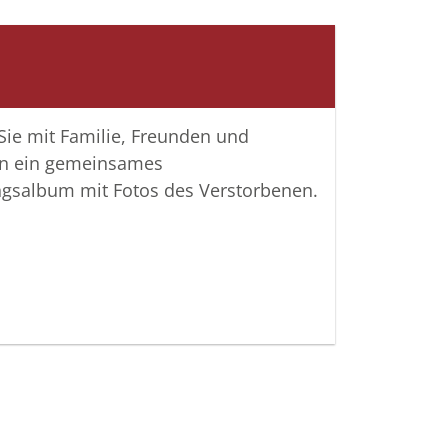
nken gemeinsam wachzuhalten.
htiger Verbundenheit
artin Schulte und alle Mitarbeiter
 Sie mit Familie, Freunden und
n ein gemeinsames
ngsalbum mit Fotos des Verstorbenen.