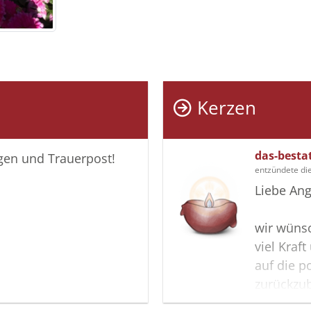
Kerzen
das-besta
igen und Trauerpost!
entzündete di
Liebe Ang
wir wüns
viel Kraf
auf die p
zurückzu
Ihnen dab