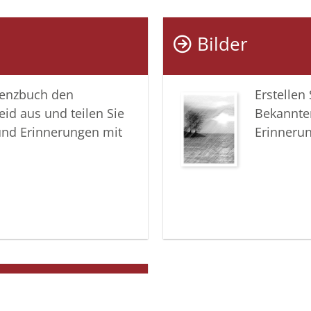
das Ande
Bilder
In aufric
Familie M
lenzbuch den
Erstellen
eid aus und teilen Sie
Bekannte
und Erinnerungen mit
Erinneru