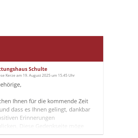
ttungshaus Schulte
ese Kerze am 19. August 2025 um 15.45 Uhr
ehörige,
chen Ihnen für die kommende Zeit
t und dass es Ihnen gelingt, dankbar
ositiven Erinnerungen
blicken. Diese Gedenkseite möge
ei helfen, Ihre Trauer zu teilen und