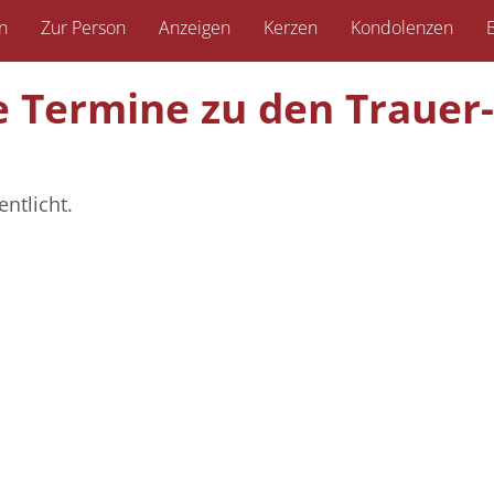
n
Zur Person
Anzeigen
Kerzen
Kondolenzen
B
ie Termine zu den Trauer­
ntlicht.