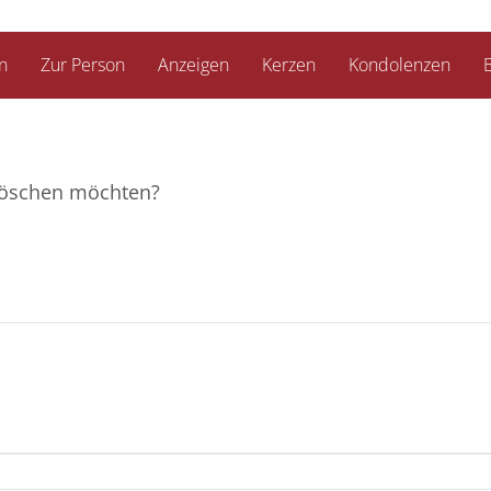
n
Zur Person
Anzeigen
Kerzen
Kondolenzen
B
e löschen möchten?