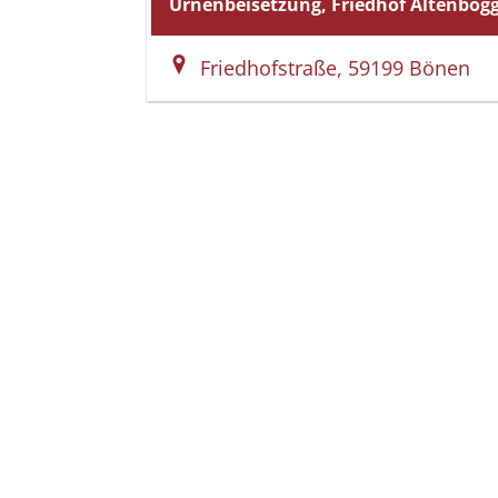
Urnenbeisetzung, Friedhof Altenbög
Friedhofstraße, 59199 Bönen
Martin Schulte GmbH,
das bestattungshaus Schul
Bahnhofstraße 263
59199
Bönen