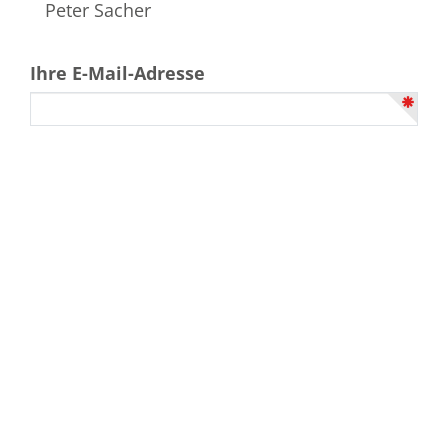
Peter Sacher
Ihre E-Mail-Adresse
Martin Schulte GmbH,
das bestattungshaus Schulte
– Pehl - Sitzkarek
Bahnhofstraße 263
59199
Bönen