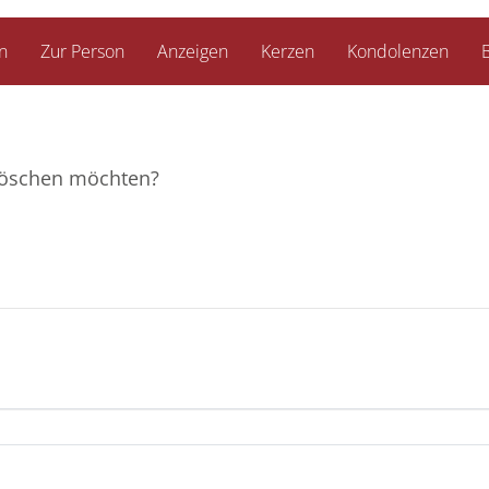
n
Zur Person
Anzeigen
Kerzen
Kondolenzen
B
e löschen möchten?