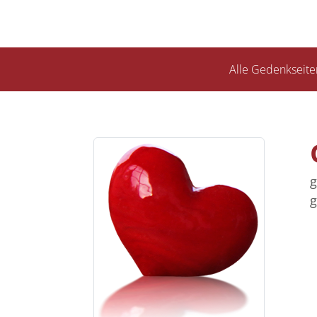
Alle Gedenkseite
g
g