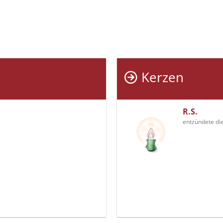
Kerzen
R.S.
entzündete di