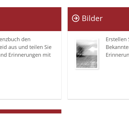
Trauer z
wachzuha
Bilder
In tiefer
lenzbuch den
Erstellen
Sebastian
eid aus und teilen Sie
Bekannte
und Erinnerungen mit
Erinneru