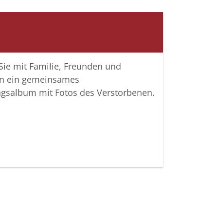
u teilen und das Andenken gemeinsam
lten.
 Verbundenheit
 Sie mit Familie, Freunden und
 Bolz und alle Mitarbeitenden
n ein gemeinsames
ngsalbum mit Fotos des Verstorbenen.