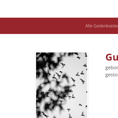
Alle Gedenkseite
Gu
gebor
gesto