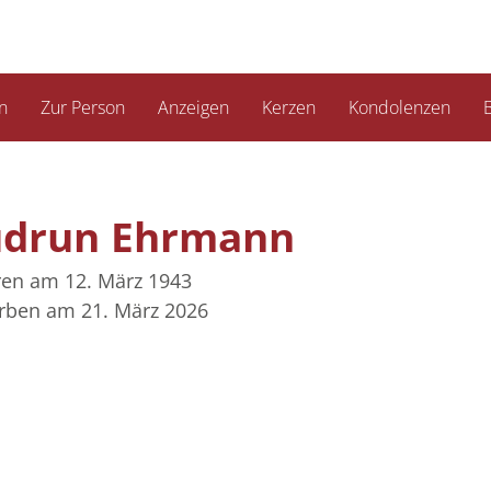
n
Zur Person
Anzeigen
Kerzen
Kondolenzen
B
drun Ehrmann
en am 12. März 1943
rben am 21. März 2026