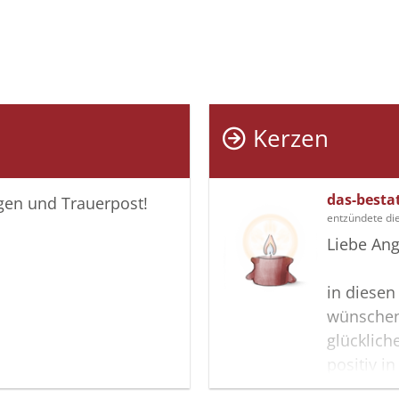
Kerzen
das-besta
igen und Trauerpost!
entzündete di
Liebe Ang
in diesen
wünschen
glücklich
positiv i
Gedenksei