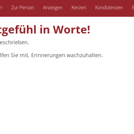
n
Zur Person
Anzeigen
Kerzen
Kondolenzen
B
tgefühl in Worte!
eschrieben.
lfen Sie mit, Erinnerungen wachzuhalten.