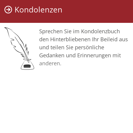
dieser Gedenkseite Erinnerungen
Kondolenzen
teilen und so das Andenken
gemeinsam wachhalten.
Sprechen Sie im Kondolenzbuch
In tiefer Verbundenheit
den Hinterbliebenen Ihr Beileid aus
und teilen Sie persönliche
Sebastian Bolz und alle
Gedanken und Erinnerungen mit
Mitarbeitenden
anderen.
Bilder