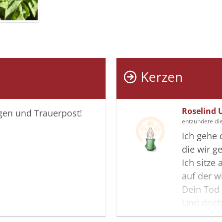
Kerzen
Roselind 
igen und Trauerpost!
entzündete di
Ich gehe 
die wir 
Ich sitze 
auf der 
Dein Tod
Und doch
mein Tros