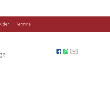
ilder
Termine
ge