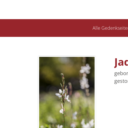
Alle Gedenkseite
Ja
gebor
gesto