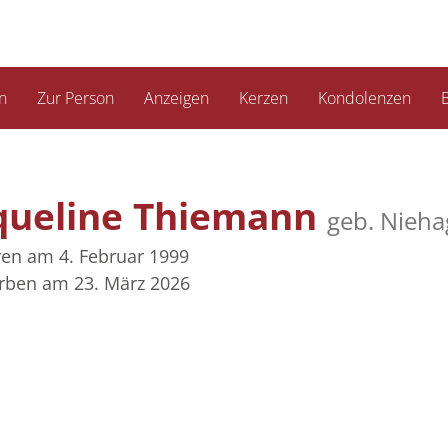
n
Zur Person
Anzeigen
Kerzen
Kondolenzen
B
queline Thiemann
geb. Nieha
en am 4. Februar 1999
rben am 23. März 2026