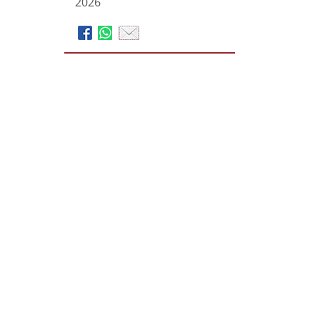
2026
Martin Schulte GmbH,
das bestattungshaus Schulte
– Pehl - Sitzkarek
Bahnhofstraße 263