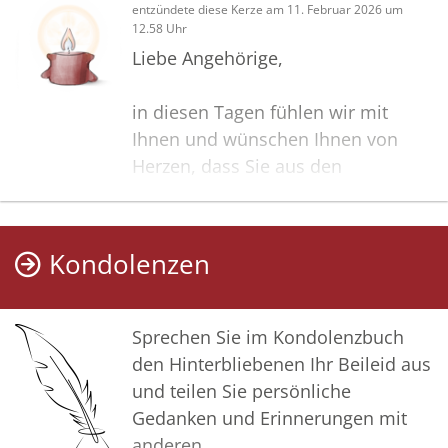
entzündete diese Kerze am 11. Februar 2026 um
12.58 Uhr
Liebe Angehörige,
in diesen Tagen fühlen wir mit
Ihnen und wünschen Ihnen von
Herzen, dass Sie aus den
glücklichen Erinnerungen Kraft
schöpfen, um positiv in die Zukunft
zu gehen. Diese Gedenkseite möge
Kondolenzen
Ihnen dabei helfen, Ihre Trauer zu
teilen und das Andenken
gemeinsam wachzuhalten.
Sprechen Sie im Kondolenzbuch
den Hinterbliebenen Ihr Beileid aus
In tiefer Verbundenheit
und teilen Sie persönliche
Gedanken und Erinnerungen mit
Sebastian Bolz und alle
anderen.