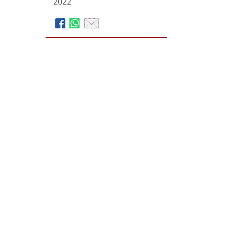
2022
Martin Schulte GmbH,
das bestattungshaus Schulte
– Pehl - Sitzkarek
Bahnhofstraße 263