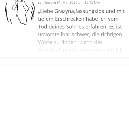
schrieb am 31. Mai 2026 um 15.15 Uhr
„Liebe Grazyna,fassungslos und mit
tiefem Erschrecken habe ich vom
Tod deines Sohnes erfahren. Es ist
unvorstellbar schwer, die richtigen
Worte zu finden, wenn das
Schicksal so grausam zuschlägt.Ich
möchte dir mein tief empfundenes
Beileid aussprechen. Ich wünsche
dir und deiner Familie alle Kraft der
Bilder
Welt, diesen unermesslichen
Verlust zu tragen. In Gedanken bin
ich fest bei dir.Mit stillem Gruß,
Iris Eikelau