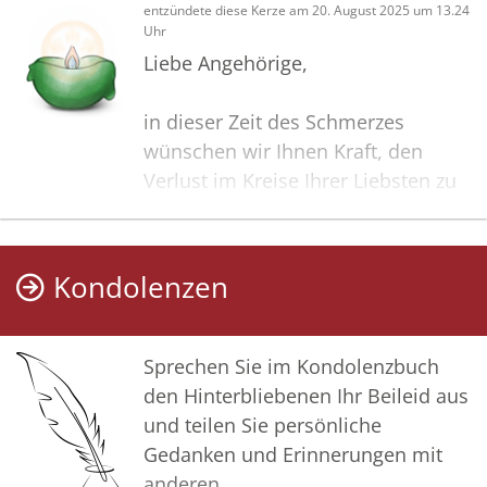
entzündete diese Kerze am 20. August 2025 um 13.24
Uhr
Liebe Angehörige,
in dieser Zeit des Schmerzes
wünschen wir Ihnen Kraft, den
Verlust im Kreise Ihrer Liebsten zu
verarbeiten. Als Zeichen unserer
Anteilnahme und des Gedenkens
entzünden wir dieses erste Licht.
Kondolenzen
Möge diese Gedenkseite Ihnen
helfen, Erinnerungen zu teilen und
so das Andenken gemeinsam
Sprechen Sie im Kondolenzbuch
wachzuhalten.
den Hinterbliebenen Ihr Beileid aus
und teilen Sie persönliche
In aufrichtiger Verbundenheit
Gedanken und Erinnerungen mit
anderen.