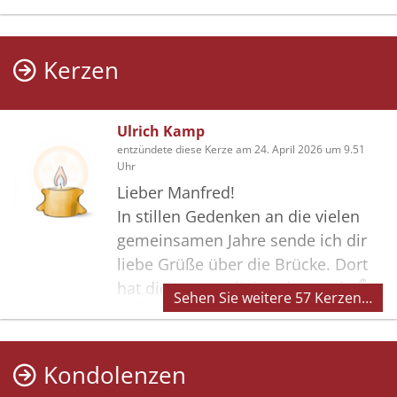
Kerzen
Ulrich Kamp
entzündete diese Kerze am 24. April 2026 um 9.51
Uhr
Lieber Manfred!
In stillen Gedenken an die vielen
gemeinsamen Jahre sende ich dir
liebe Grüße über die Brücke. Dort
hat dich Gottes liebende Hände ✋️
Sehen Sie weitere 57 Kerzen…
✋️ ✋️ ✋️ aufgefangen. Und seine
Vaterhände halten dich. Du
begleitest uns. Dankeschön das du
Kondolenzen
immer noch da bist. Mit Dietrich