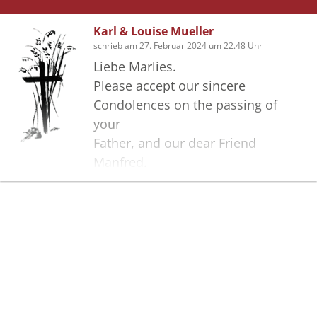
Bonhoeffer sprechen wir. "Von
guten Mächten...
Karl & Louise Mueller
Erwarten wir was kommen mag"
schrieb am 27. Februar 2024 um 22.48 Uhr
Liebe Marlies.
Liebe Grüße dein Uli
Please accept our sincere
Condolences on the passing of
your
Father, and our dear Friend
Manfred.
Manfred will be missed. Louise and
I will be thinking of you .
Your Friends from Canada.
Bilder
Karl und Louise