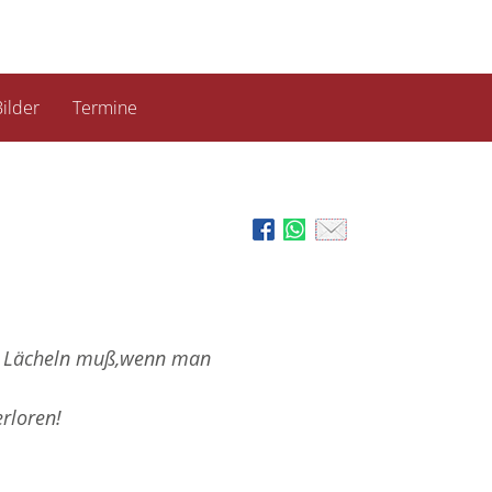
ilder
Termine
n Lächeln muß,wenn man
rloren!