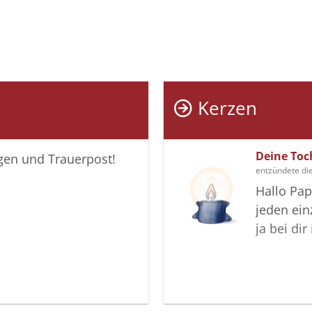
Kerzen
Deine Toc
igen und Trauerpost!
entzündete di
Hallo Pap
jeden ei
ja bei di