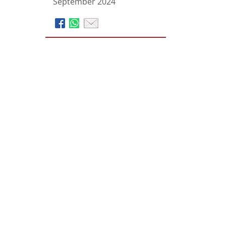
September 2024
Martin Schulte GmbH,
das bestattungshaus Schulte
– Pehl - Sitzkarek
Bahnhofstraße 263